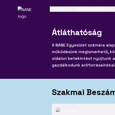
Rólunk
Tevékenységeink
Átláthatóság
Eg
Éri
Kül
A NANE Egyesület számára alap
Hol
köz
működésünk megismerhető, köv
oldalon betekintést nyújtunk 
Tá
gazdálkodunk erőforrásainkkal
In
par
Sza
int
Aki
Szakmai Beszá
Ön
Egy