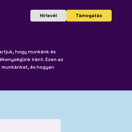
Hírlevél
Támogatás
k
tések és
munkák és
artjuk, hogy munkánk és
ékenységünk iránt. Ezen az
k munkánkat, és hogyan
ánk!
klődőknek
egítő,
pok laikus
övetséges.
k
litikai
lemzések.