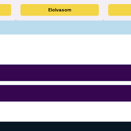
Fiatalokkal fogl
Elolvasom
taloknak
szakemberekne
úsági prevenciós programok.
Kézikönyvek, infor
anyagok és foglal