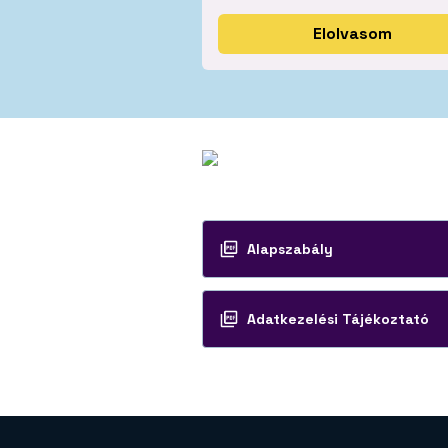
Elolvasom
Fia
Ifj
Alapszabály
Adatkezelési Tájékoztató